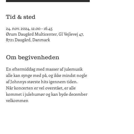
Tid & sted
24. nov. 2024, 12.00 – 16.45
Ørum Daugård Multicenter, Gl Vejlevej 47,
8721 Daugård, Danmark
Om begivenheden
En eftermiddag med masser af julemusik 
alle kan synge med på, og ikke mindst nogle 
af Johnnys største hits igennem tiden.
Når koncerten er vel overstået, er alle 
kommet i julehumør og kan byde december 
velkommen
Program:
12.00 – Døre åbner
12.30 – Spisning
14.00 – Koncert 1-del