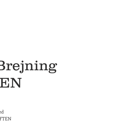
Brejning
TEN
ed
 AFTEN