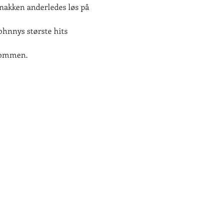
snakken anderledes løs på 
ohnnys største hits 
lkommen.