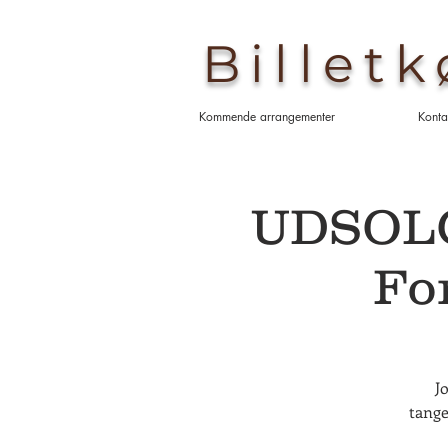
Billet
Kommende arrangementer
Konta
UDSOLGT
Fo
J
tange