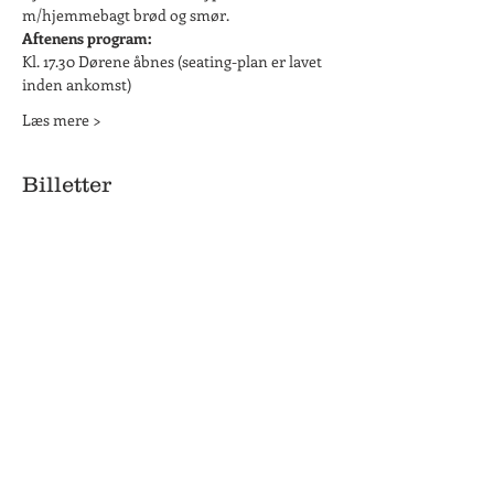
m/hjemmebagt brød og smør.
Aftenens program:
Kl. 17.30 Dørene åbnes (seating-plan er lavet 
inden ankomst)
Læs mere >
Billetter
Salg slut
Billettype
Revy Classic den 19/6/21
Flere oplysninger
Pris
375,00 kr.