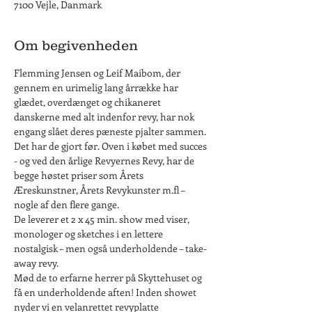
7100 Vejle, Danmark
Om begivenheden
Flemming Jensen og Leif Maibom, der 
gennem en urimelig lang årrække har 
glædet, overdænget og chikaneret 
danskerne med alt indenfor revy, har nok 
engang slået deres pæneste pjalter sammen.
Det har de gjort før. Oven i købet med succes 
- og ved den årlige Revyernes Revy, har de 
begge høstet priser som Årets 
Æreskunstner, Årets Revykunster m.fl – 
nogle af den flere gange.
De leverer et 2 x 45 min. show med viser, 
monologer og sketches i en lettere 
nostalgisk – men også underholdende – take-
away revy.
Mød de to erfarne herrer på Skyttehuset og 
få en underholdende aften! Inden showet 
nyder vi en velanrettet revyplatte 