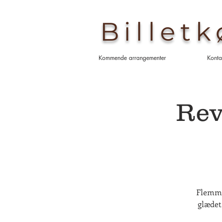
Billet
Kommende arrangementer
Konta
Rev
Flemmi
glædet