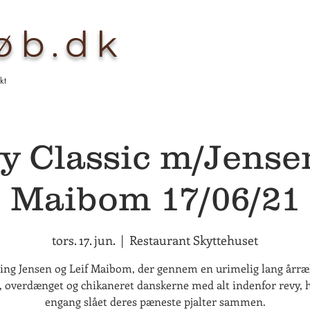
køb.dk
kt
y Classic m/Jense
Maibom 17/06/21
tors. 17. jun.
  |  
Restaurant Skyttehuset
ng Jensen og Leif Maibom, der gennem en urimelig lang årræ
, overdænget og chikaneret danskerne med alt indenfor revy, 
engang slået deres pæneste pjalter sammen.