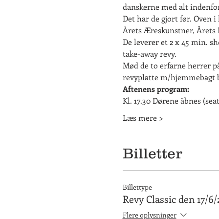
danskerne med alt indenfor
Det har de gjort før. Oven 
Årets Æreskunstner, Årets R
De leverer et 2 x 45 min. s
take-away revy.
Mød de to erfarne herrer p
revyplatte m/hjemmebagt 
Aftenens program:
Kl. 17.30 Dørene åbnes (sea
Læs mere >
Billetter
Billettype
Revy Classic den 17/6/
Flere oplysninger