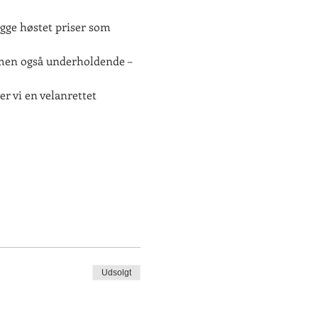
egge høstet priser som 
– men også underholdende – 
r vi en velanrettet 
Udsolgt