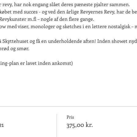
 revy, har nok engang slået deres pæneste pjalter sammen.
i købet med succes - og ved den årlige Revyernes Revy, har de b
evykunster m.fl – nogle af den flere gange.
how med viser, monologer og sketches i en lettere nostalgisk 
å Skyttehuset og få en underholdende aften! Inden showet nyde
brød og smør.
ting-plan er lavet inden ankomst)
Pris
21
375,00 kr.