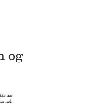
n og
kke har
har nok