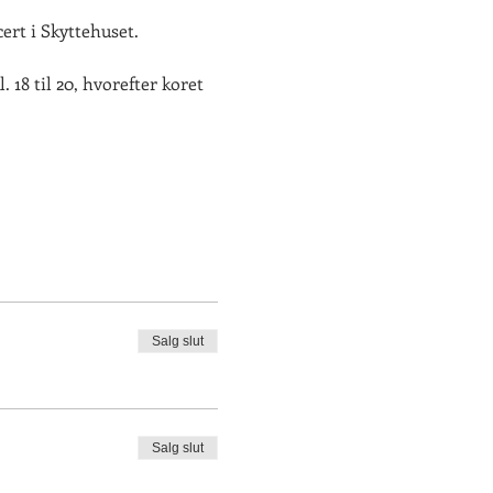
ert i Skyttehuset.
 18 til 20, hvorefter koret
urter
Salg slut
Salg slut