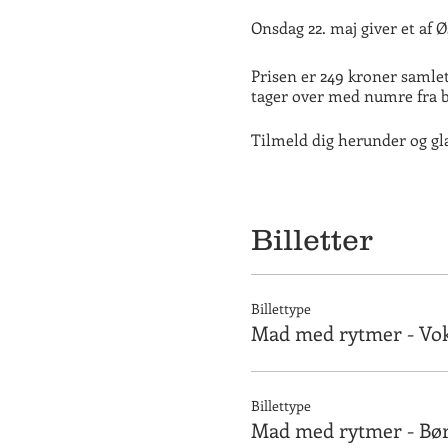
Onsdag 22. maj giver et af 
Prisen er 249 kroner samlet 
tager over med numre fra b
Tilmeld dig herunder og gl
Menu
Hovedret:
Billetter
Unghanebryst med jordskokk
Dessert:
Signatur islagkage m/bær
Billettype
Mad med rytmer - Vo
Billettype
Mad med rytmer - Bør