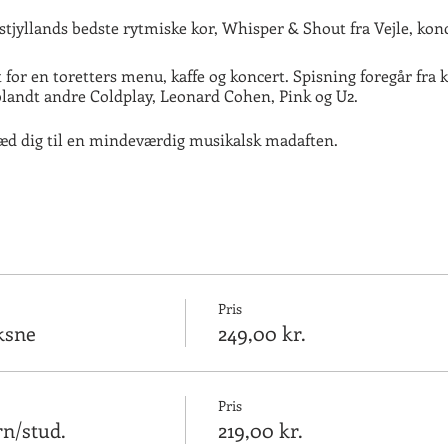
Østjyllands bedste rytmiske kor, Whisper & Shout fra Vejle, konc
for en toretters menu, kaffe og koncert. Spisning foregår fra kl.
landt andre Coldplay, Leonard Cohen, Pink og U2.
æd dig til en mindeværdig musikalsk madaften.
er, ramsløg og hønsesky. Hertil råstegte kartofler m/krydder
Pris
ksne
249,00 kr.
Pris
n/stud.
219,00 kr.