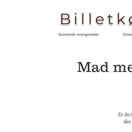
Billet
Kommende arrangementer
Konta
Mad med
Er du 
der 