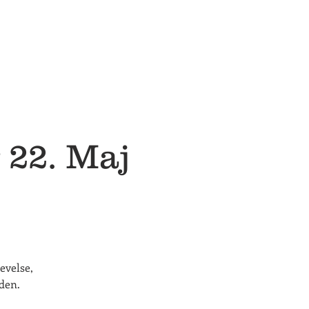
 22. Maj
evelse,
eden.