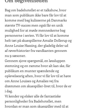
Om begivenheden
Bag om badehotellet er et talkshow, hvor 
man som publikum ikke bare får lov til at 
komme med bag kulisserne på Danmarks 
største TV-succes men også får en unik 
mulighed for at møde menneskerne bag 
personerne i serien. Vi får lov til at komme 
helt tæt på skuespillerne Amalie Dollerup og 
Anne Louise Hassing, der gladelig deler ud 
af røverhistorier fra vandkanten gennem 
nu 9 sæsoner.
Gennem sjove spørgsmål, en løssluppen 
stemning og en ramme hvor alt kan ske, får 
publikum en munter spændende og 
oplevelsesrig aften, hvor vi får lov til at høre 
om Anne Louises og Amalies vej fra 
drømmen om skuespiller-livet til, hvor de er 
i dag.
Vi kender og elsker alle de fantastiske 
personligheder fra Badehotellet, men 
hvordan er man som skuespiller med til at 