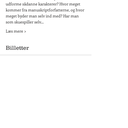
udforme sådanne karakterer? Hvor meget 
kommer fra manuskriptforfatterne, og hvor 
meget byder man selv ind med? Har man 
som skuespiller selv…
Læs mere >
Billetter
Udsolgt
Billettype
Bag om Badehotellet
Flere oplysninger
Pris
495,00 kr.