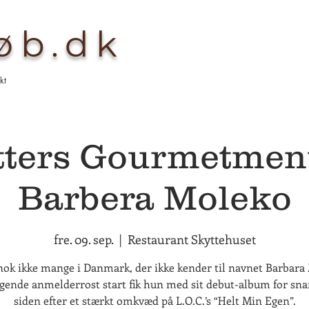
køb.dk
kt
etters Gourmetmen
Barbera Moleko
fre. 09. sep.
  |  
Restaurant Skyttehuset
nok ikke mange i Danmark, der ikke kender til navnet Barbara
gende anmelderrost start fik hun med sit debut-album for snar
siden efter et stærkt omkvæd på L.O.C.’s “Helt Min Egen”.