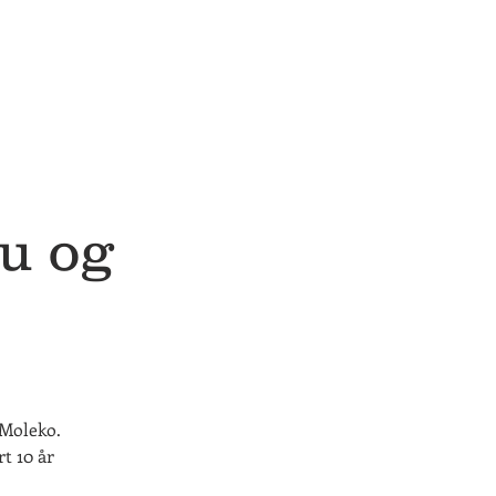
u og
 Moleko.
t 10 år