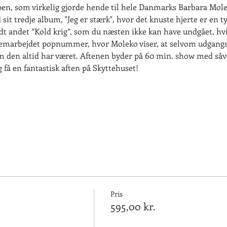
en, som virkelig gjorde hende til hele Danmarks Barbara Mole
t tredje album, "Jeg er stærk", hvor det knuste hjerte er en ty
 andet ”Kold krig”, som du næsten ikke kan have undgået, hvi
emarbejdet popnummer, hvor Moleko viser, at selvom udgangsp
som den altid har været. Aftenen byder på 60 min. show med s
få en fantastisk aften på Skyttehuset!
Pris
595,00 kr.