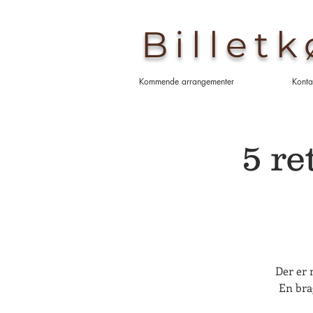
Billet
Kommende arrangementer
Konta
5 r
Der er 
En bra