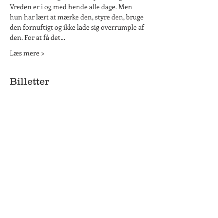
Vreden er i og med hende alle dage. Men 
hun har lært at mærke den, styre den, bruge 
den fornuftigt og ikke lade sig overrumple af 
den. For at få det…
Læs mere >
Billetter
Salg slut
Billettype
Foredrag med Charlotte Bøving
Flere oplysninger
Pris
295,00 kr.