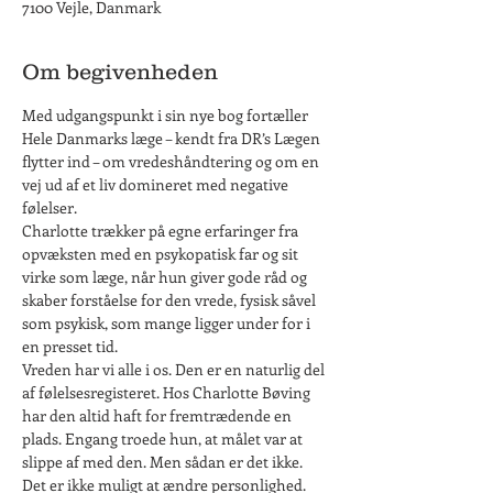
7100 Vejle, Danmark
Om begivenheden
Med udgangspunkt i sin nye bog fortæller 
Hele Danmarks læge – kendt fra DR’s Lægen 
flytter ind – om vredeshåndtering og om en 
vej ud af et liv domineret med negative 
følelser. 
Charlotte trækker på egne erfaringer fra 
opvæksten med en psykopatisk far og sit 
virke som læge, når hun giver gode råd og 
skaber forståelse for den vrede, fysisk såvel 
som psykisk, som mange ligger under for i 
en presset tid. 
Vreden har vi alle i os. Den er en naturlig del 
af følelsesregisteret. Hos Charlotte Bøving 
har den altid haft for fremtrædende en 
plads. Engang troede hun, at målet var at 
slippe af med den. Men sådan er det ikke. 
Det er ikke muligt at ændre personlighed. 